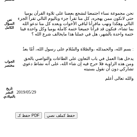
نحن مجموعة نساء اجتمعنا لنشجع بعضنا على تلاوة القرآن يوميا
حتى لانكون ممن يهجره، كل منا تقرأ جزء وباليوم التالي تقرأ الجزء
نص
التالي وهكذا ونهب ماقرأنا لباقي الأخوات وبعده كل منا تدعو الله
السؤال
الكامل
بما تشاء، فنكون قد قرأنا جميعنا ختمة كاملة يوميا وكل واحدة فينا
ختمة واحدة بالشهر، هل في عملنا هذا مايخالف شرع الله ؟
بسم الله، والحمدلله ،والصّلاة والسّلام على رسول الله، أمّا بعدُ :
يدخل هذا العمل في باب التعاون على الطاعات والتواصي بالحق
الجواب
ومن هذه الزاوية فلا حرج فيه إن شاء الله، على أنه نشاط دعوي
مختصر
تشاركي دون أن نقول بسنيته
والله تعالى أعلم
تاريخ
2019/05/29
النشر
بالميلادي
حفظ كملف نصي
حفظ كـ PDF