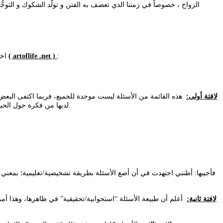
الزواج ، خصوصاً في زمننا الذي تعصف به الفتن و تولّد الشكوك و التوج
:
( artoflife .net )
#اخترنا_لك هذه المقالة الهامة التي تزيد من وعيك في فهمِ شخصية الآخر من خلال إلقاء الضوء على 27 محوراً رئيسياً في حياة المتزوجين 🙂 من موقع تخصّصي
لافتة أولى:
هذه القائمة من الأسئلة ليست موحدة للجميع، فربما اكتفى البعض ب
لديها من فكرة حول الحياة والزواج مكتمل وواقعي لمطابقته لما في هذه القائمة، وربما استيقظ البعض ليرى/لترى أن الأمر ليس مجرد “رومانسية” عابرة، بل هي أشد وأعمق من ذلك.
فأجيبها: أظنني اجتهدت في أن أضع الأسئلة بطريقة تشخيصية/تعليمية؛ بمعني أن
لافتة ثانية:
أعلم أن طبيعة الأسئلة “استجوابية/تحقيقية” في ظاهرها، وهذا أم