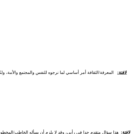
لافتة:
المعرفة/الثقافة أمر أساسي لما نرجوه للنفس والمجتمع والأمة، ولكنها
لافتة:
هذا سؤال متقدم جدا في رأيي، وقد لا يلزم أن يسأله الخاطب/المخطوب