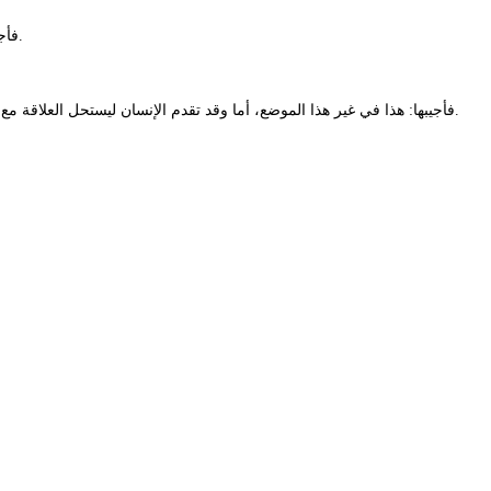
فأجيبه: لأن الذي يزعم السعي لرضى الله دون أن يذكر صلاة الفجر أو وردا من القرآن أو قراءة كتاب تعينه في حياته أو حتى خلوة مع النفس، فإن في زعمه شك.
فأجيبها: هذا في غير هذا الموضع، أما وقد تقدم الإنسان ليستحل العلاقة مع من ستكون/سيكون أقرب إنسان له على وجه الأرض، ومن ستحيا/سيحيا معه اليوم والليلة، فإن من أقل ما يمكن أن يقدمه أن يضع نفسه على طبق من ذهب.