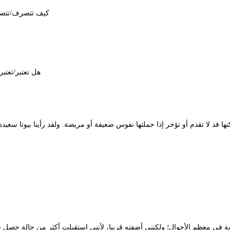
5- كيف تتصرف/تت
1- هل تعتبر/تع
 قد لا تقدم أو تؤخر إذا حملتها نفوس ضعيفة أو مريضة. ولقد رأينا بيوتا سعيد
ة في معظم الأحوال؛ ولكنني أضفته قريبا، لأنني استقبلت أكثر من حالة حصل 