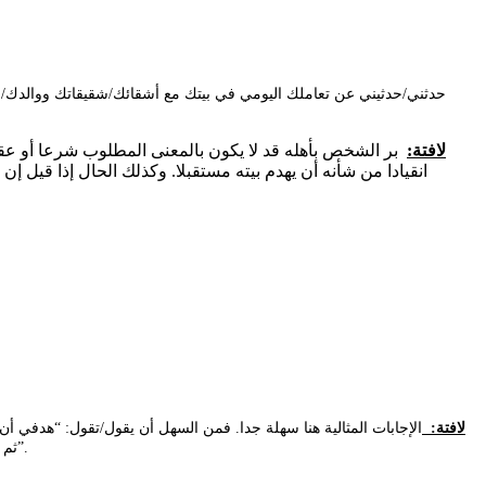
لافتة:
بر الشخص بأهله قد لا يكون بالمعنى المطلوب شرعا أو عقلا.
انقيادا من شأنه أن يهدم بيته مستقبلا. وكذلك الحال إذا قيل إن 
لافتة:
الإجابات المثالية هنا سهلة جدا. فمن السهل أن يقول/تقول: “هدفي أن
ثم أخرج مع أصدقائي قليلا، ثم أعود للبيت” !!! مثل هذا الشخص يعلن بكل بساطة وضوح: “أنا شخص عادي جدا، ولا علاقة للهدف الذي زعمته قبل قليل بما أفعله”.