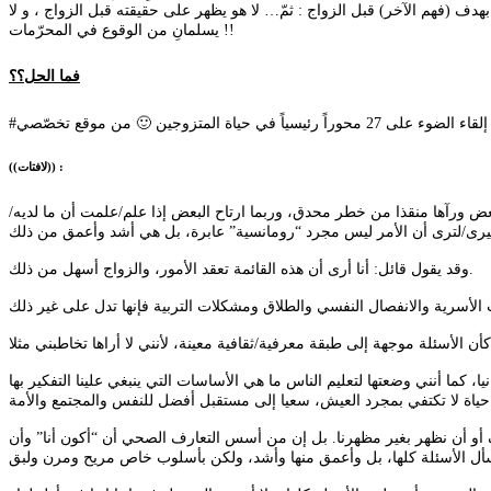
دف (فهم الآخر) قبل الزواج : ثمّ… لا هو يظهر على حقيقته قبل الزواج ، و لا
يسلمانِ من الوقوع في المحرّمات !!
فما الحل؟؟
((لافتات)) :
بعض ورآها منقذا من خطر محدق، وربما ارتاح البعض إذا علم/علمت أن ما لديه/
وقد يقول قائل: أنا أرى أن هذه القائمة تعقد الأمور، والزواج أسهل من ذلك.
كما أنني وضعتها لتعليم الناس ما هي الأساسات التي ينبغي علينا التفكير بها
ف أو أن نظهر بغير مظهرنا. بل إن من أسس التعارف الصحي أن “أكون أنا” وأن