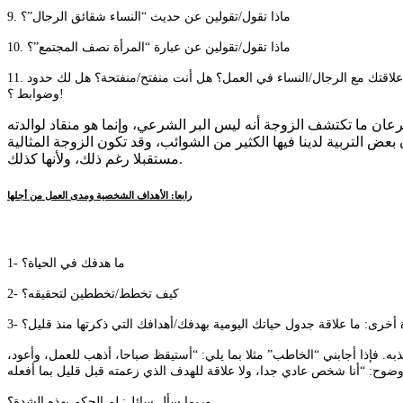
9. ماذا تقول/تقولين عن حديث “النساء شقائق الرجال”؟
10. ماذا تقول/تقولين عن عبارة “المرأة نصف المجتمع”؟
11. حدثني/حدثيني عن تعاملك اليومي في بيتك مع أشقائك/شقيقاتك ووالدك/والدتك: هل تساعدهم/تساعدينهم في أعمال المنزل؟ هل تطبخ/تطبخين؟ ما مدى علاقتك مع الرجال/النساء في العمل؟ هل أنت منفتح/منفتحة؟ هل لك حدود
وضوابط ؟!
رعان ما تكتشف الزوجة أنه ليس البر الشرعي، وإنما هو منقاد لوالدته
 بعض التربية لدينا فيها الكثير من الشوائب، وقد تكون الزوجة المثالية
مستقبلا رغم ذلك، ولأنها كذلك.
رابعا: الأهداف الشخصية ومدى العمل من أجلها
1- ما هدفك في الحياة؟
2- كيف تخطط/تخططين لتحقيقه؟
ارة أخرى: ما علاقة جدول حياتك اليومية بهدفك/أهدافك التي ذكرتها منذ قليل؟
به. فإذا أجابني “الخاطب” مثلا بما يلي: “أستيقظ صباحا، أذهب للعمل، وأعود،
وربما سأل سائل: لم الحكم بهذه الشدة؟