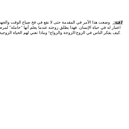
لافتة:
وضعت هذا الأمر في المقدمة حتى لا نقع في فخ ضياع الوقت والجهد في
اعتبار له في حياة الإنسان. فهذا يطلق زوجته عندما يعلم أنها “حاملة” لم
كيف يفكر الناس في الزوج/الزوجة والزواج! وماذا تعني لهم الحياة الزوجية !!! وإن مما أنصح به دائما الوضوح وعدم إخفاء شيء، مهما بدا لنا بسيطا أو غير مهم، فإن أفهام الناس مختلفة، ومعاييرهم وأولياتهم قد تصل على حد التناقض.