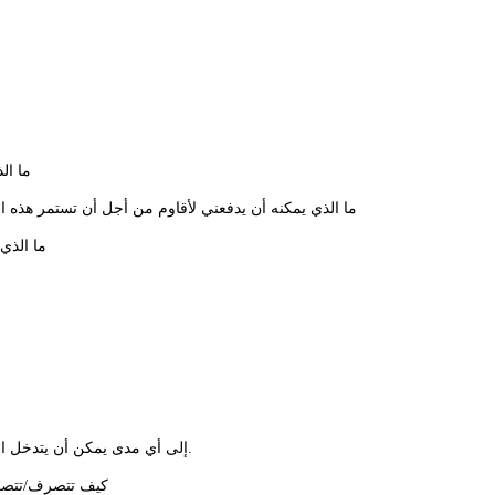
3- ما
4- ما الذي يمكنه أن يدفعني لأقاوم من أجل أن تستمر هذه
5- ما ال
3- إلى أي مدى يمكن أن يتدخل الأهل في حياتك المستقبلية؟ بدءا بإعدادات الزفاف وانتهاء بالسفر والاغتراب.
4- كيف تتصرف/تتص