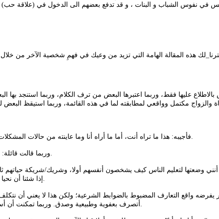
ُّس في نفوس الشباب و البنات ، و قد تدفع بعضهم الى الدخول في (علاقة حب) به
الاطلاع عليها فقط، وربما اعتبرها البعض من ترف الكلام، وربما استنجد بها ال
فأجيبه: هذا ما تراه أنت، أما ما أراه أنا وما عاينته من حالات المشكلات الأسرية والانفصال النفسي والطلاق ومشكلات التربية فإنها تدل على غير ذلك.
وربما قالت قائلة: كأن الأسئلة موجهة إلى طبقة معرفية/ثقافية معينة، لأنني لا أراها تخاطبني مثلا.
ني وضعتها لتعليم الناس كيف يشخصون أنفسهم أولا، وشريك/شريكة حياتهم ثانيا، 
إذا شئنا أن نحيا حياة لا تكتفي بمجرد العيش، سعيا إلى مستقبل أفضل للنفس والمجتمع والأمة.
ر يفرضه واقع التعارف المضبوط بالضوابط الشرعية؛ ولكن هذا لا يعني أن نتكل
أتصرف بعفوية وطبيعية وصدق. وربما تمكنت أن أسأل الأسئلة كلها، بل وأعمق منها وأشد، ولكن بأسلوب خاص مريح ومرن ولبق.