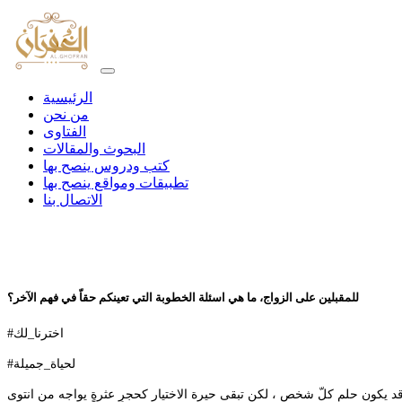
الرئيسية
من نحن
الفتاوى
البحوث والمقالات
كتب ودروس ينصح بها
تطبيقات ومواقع ينصح بها
الاتصال بنا
للمقبلين على الزواج، ما هي اسئلة الخطوبة التي تعينكم حقاّ في فهم الآخر؟
#اخترنا_لك
#لحياة_جميلة
قد يكون حلم كلّ شخص ، لكن تبقى حيرة الاختيار كحجرِ عثرةٍ يواجه من انتوى