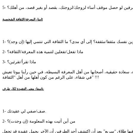
صرفين لو حصل موقف أساء لزوجك/لزوجتك، بقصد أو بغير قصد، من أهلك؟
ثامنا: المعرفة/الثقافة الشخصية
تبرين نفسك مثقفا/مثقفة؟ إلى أي مدى؟ ما الثقافة التي تنتمي إليها (إن وجد)؟
2- ماذا تفعل/تفعلين لتنمية هذه المعرفة/الثقافة؟
3- ماذا تقرأ/تقرئين؟
ة، سعادة حقيقية، أصحابها من أهل المعرفة البسيطة، في حين رأينا بيوتا تعيش
في شقاء، على الرغم من كون أهلها من أهل “الثقافة” !!!
تاسعا: معنى العقيدة لكل طرف.
1- صف/صفي لي عقيدتك.
2- من أين أتيت بهذه المعلومة (إن وجدت)؟
فيها طلاق “سريع” بعد أن اكتشف أحد الطرفين أن الآخر يحمل عقيدة قد تجعل