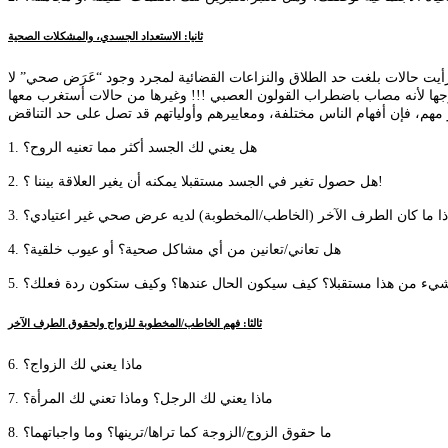
ثانيا: الاستعداد الجسدي، والمشكلات الصحية
رأيت حالات بلغت حد الطلاق والنزاعات القضائية لمجرد وجود “عَرَض صحي” لا
 زوجها لأنه مصاب باضطراب القولون العصبي !!! وغيرها من حالات أستغرب معها
1. هل يعني لك الجسد أكثر مما تعنيه الروح؟
2. هل حصول تغير في الجسد مستقبلا يمكنه أن يغير العلاقة بيننا ؟!
 إذا ما كان الطرف الآخر (الخاطب/المخطوبة) لديه عرض صحي غير اعتيادي؟
4. هل تعاني/تعانين من أي مشاكل صحية؟ أو عيوب خلقية؟
هر شيء من هذا مستقبلا؟ كيف سيكون الحال عندها؟ وكيف ستكون ردة فعلك؟
ثالثا: فهم الخاطب/المخطوبة للزواج ولحقوق الطرف الآخر
6. ماذا يعني لك الزواج؟
7. ماذا يعني لك الرجل؟ وماذا تعني لك المرأة؟
8. ما حقوق الزوج/الزوجة كما تراها/ترينها؟ وما واجباتهما؟