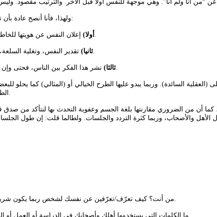
ولهذا، فأنا أنصح عادة بأن ترسل الأسئلة إلى الخاطب/المخطوبة حتى قبل اللقاء الشخصي، وذلك لأسباب:
إعلان النفس عن هويتها للخاطب/المخطوبة قبل التواصل الشخصي، وهذا من شأنه أن يختصر مسافات كثيرة.
أولا)
تقدير النفس، وتغلية السلعة، وإعفاء النفس من الحرج الحاصل نتيجة اختلاف الفكر والشعور بالفرق الشديد.
ثانيا)
نشر هذا الفكر بين الناس، فحتى وإن كان الخاطب/المخطوبة من فكر مختلف، فلعل هذه الأسئلة تكون أشبه بالمنبه.
ثالثا)
(العقلية السائدة). وربما يبدو عليها الطرح الخيالي أو (المثالي) كما يحلو للب
الطرح وفي الأولويات وفي التوقعات وفي قبول الإجابات أو رفضها وما ينبني عليها.
ى، كما أن من الضروري مقارنتها بلغة الجسم وعفوية التحدث بها لنتأكد من صدق قائ
 الأهل والأصحاب، وربما كثرة التردد والجلسات. ولطالما قلت: إن طول الجلسات ا
1. من أنت؟ كيف تعرّف/تعرّفين عن نفسك لشخص ربما يكون شريك اليوم والليلة في حياتك القادمة؟ وبعبارة أخرى: صف/صفي لي شخصيتك.
2. ما الكلمات التي يستخدمها أهلك وأصحابك في الدراسة أو العمل أو ا