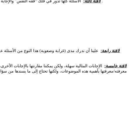
الأسئلة كلها تدور في فلك “فقه النفس” والإجابة عن “من أنا ولم أنا”. وهي موجهة للنفس أولا قبل الآخر. والترتيب مقصود. وليس بالضرورة أن تطرح الأسئلة كلها، ولا أن يتم التفصيل في إجاباتها في أول لقاء .
لافتة ثالثة:
لافتة رابعة:
علينا أن ندرك مدى (غرابة وصعوبة) هذا النوع من الأسئلة على 
لافتة خامسة:
الإجابات المثالية سهلة، ولكن يمكننا مقارنتها بالإجابات الأخر
معرفته/معرفتها بأهمية هذه الموضوعات، ولكنها تحتاج إلى ما يسندها من سؤال