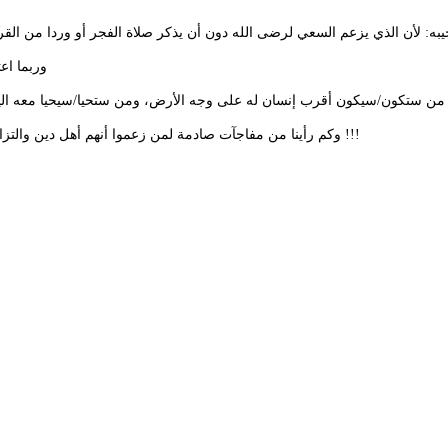
وربما اع
وكم رأينا من مفاجآت صادمة لمن زعموا أنهم أهل دين والتزام، وأصحاب فكر ورسالة، ثم إذا بهم تقليديون لا علاقة لهم بما زعموه إلا الكلام !!!