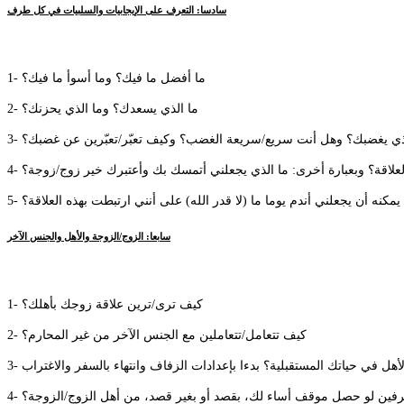
سادسا: التعرف على الإيجابيات والسلبيات في كل طرف
1- ما أفضل ما فيك؟ وما أسوأ ما فيك؟
2- ما الذي يسعدك؟ وما الذي يحزنك؟
 الذي يغضبك؟ وهل أنت سريع/سريعة الغضب؟ وكيف تعبّر/تعبّرين عن غضبك؟
 العلاقة؟ وبعبارة أخرى: ما الذي يجعلني أتمسك بك وأعتبرك خير زوج/زوجة؟
ذي يمكنه أن يجعلني أندم يوما ما (لا قدر الله) على أنني ارتبطت بهذه العلاقة؟
سابعا: الزوج/الزوجة والأهل والجنس الآخر
1- كيف ترى/ترين علاقة زوجك بأهلك؟
2- كيف تتعامل/تتعاملين مع الجنس الآخر من غير المحارم؟
رفين لو حصل موقف أساء لك، بقصد أو بغير قصد، من أهل الزوج/الزوجة؟